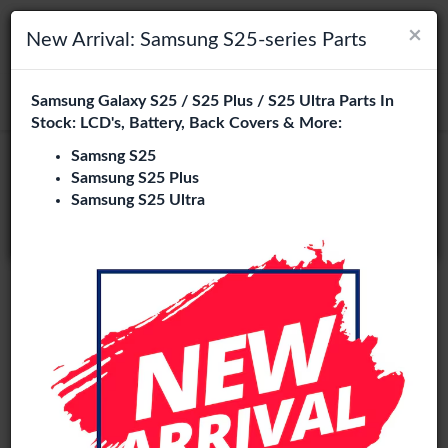
×
×
Navigation umschalten
Login
Wählen Sie Ihre Sprache
New Arrival: Samsung S25-series Parts
Es sieht so aus, als wären Sie in
Samsung Galaxy S25 / S25 Plus / S25 Ultra Parts In
suchen
Vereinigte Staaten
.
Stock: LCD's, Battery, Back Covers & More:
Besuchen Sie
en.phone-city.nl
Samsng S25
Samsung S25 Plus
oder
Samsung S25 Ultra
Auf dieser Seite bleiben