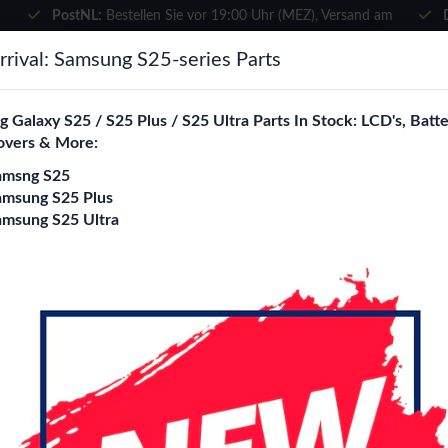
PostNL:
Bestellen Sie vor 19:00 Uhr (MEZ), Versand am
selben Tag
×
rival: Samsung S25-series Parts
Wählen Sie Ihre Sprache
suchen
 Galaxy S25 / S25 Plus / S25 Ultra Parts In Stock: LCD's, Batte
Es sieht so aus, als wären Sie in
overs & More:
Vereinigte Staaten
.
amsng S25
e City
Blogs
Besuchen Sie
en.phone-city.nl
amsung S25 Plus
amsung S25 Ultra
oder
rown
Auf dieser Seite bleiben
Wave Leather Book
Brown
Modell
iPhone 7 Plus/ 8 Plus
iPhone 