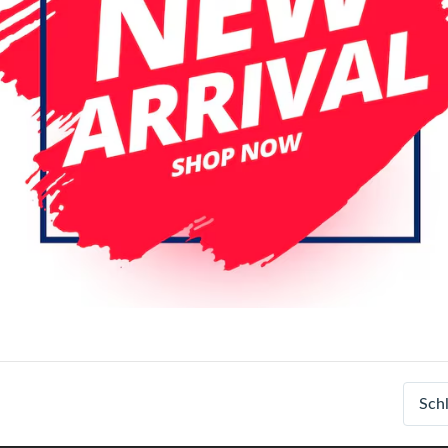
iPhone 11 Pro Max
iPhone 12
iPhone 13 Mini
iPhone 13 Pr
iPhone 14 Pro
iPhone 14 Pro
iPhone 15 Pro
iPhone 15 Pro
iPhone 16 Pro
iPhone 16 Pro
iPhone 17 Air
iPhone 17 Pro
iPhone XS Max
Farbe
Black
Brown
Pink
Login
Registrieren
Sch