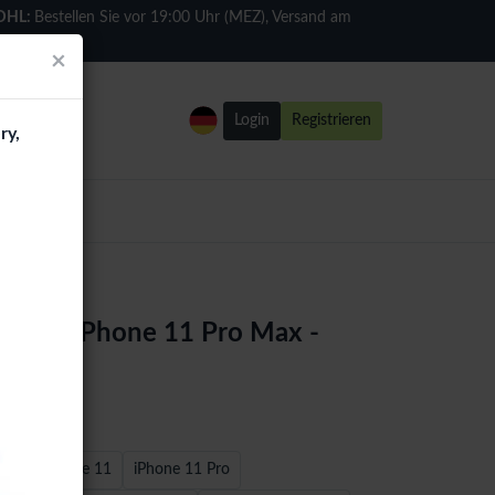
DHL:
Bestellen Sie vor 19:00 Uhr (MEZ), Versand am
selben Tag
×
Login
Registrieren
ry,
 Case iPhone 11 Pro Max -
7/8
iPhone 11
iPhone 11 Pro