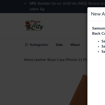
UPS:
Bestellen Sie vor 18:00 Uhr (MEZ), Versand am
selben Tag
New Ar
Samsung
Back C
S
Kategorien
Sale
Wave
Über Phon
S
S
Wave Leather Book Case iPhone 11 Pro Max - B