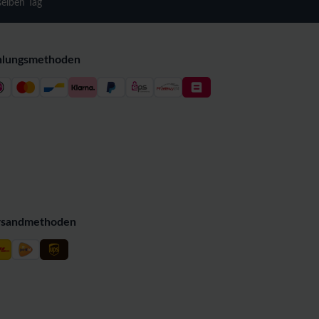
selben Tag
hlungsmethoden
rsandmethoden