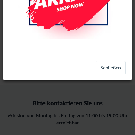
Login
Registrieren
Home
-
Teile
-
Google
-
Pixel Series
-
Pixel 10A
Schließen
Bitte kontaktieren Sie uns
Wir sind von Montag bis Freitag von
11:00 bis 19:00 Uhr
erreichbar