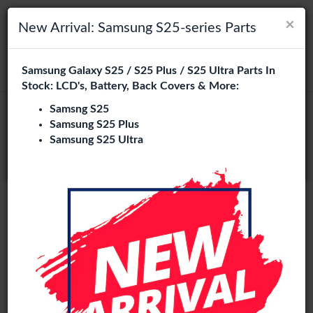
×
×
Navigation umschalten
Login
Wählen Sie Ihre Sprache
New Arrival: Samsung S25-series Parts
Es sieht so aus, als wären Sie in
Samsung Galaxy S25 / S25 Plus / S25 Ultra Parts In
suchen
Vereinigte Staaten
.
Stock: LCD's, Battery, Back Covers & More:
Besuchen Sie
en.phone-city.nl
Samsng S25
Samsung S25 Plus
oder
Samsung S25 Ultra
Auf dieser Seite bleiben