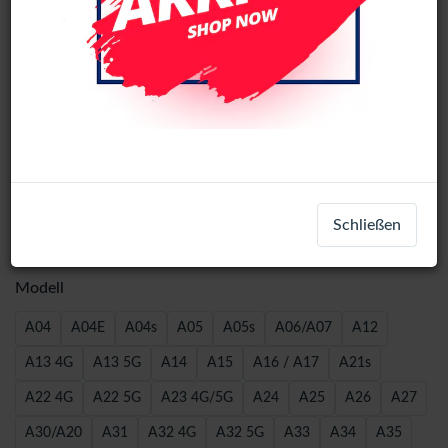
Wave Book Case For Samsung A51 -
Schließen
Black
Modell
A04
A04E
A04s
A05
A05s
A06/A07
A12
A13 4G
A13 5G
A14
A15
A16 / A17
A21s
A22 4G
A22 5G
A23 4G/5G
A24
A25
A26
A27
A30/A20
A31
A32 4G
A32 5G
A33
A34
A35