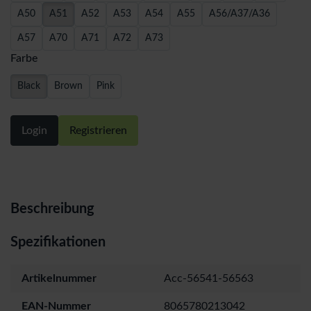
A50
A51
A52
A53
A54
A55
A56/A37/A36
A57
A70
A71
A72
A73
Farbe
Black
Brown
Pink
Login
Registrieren
Beschreibung
Spezifikationen
Artikelnummer
Acc-56541-56563
EAN-Nummer
8065780213042