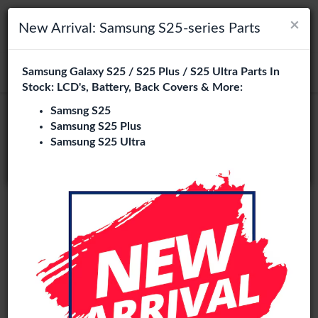
×
×
Navigation umschalten
Login
Wählen Sie Ihre Sprache
New Arrival: Samsung S25-series Parts
Es sieht so aus, als wären Sie in
Samsung Galaxy S25 / S25 Plus / S25 Ultra Parts In
suchen
Vereinigte Staaten
.
Stock: LCD's, Battery, Back Covers & More:
Besuchen Sie
en.phone-city.nl
Samsng S25
Samsung S25 Plus
oder
Samsung S25 Ultra
Auf dieser Seite bleiben