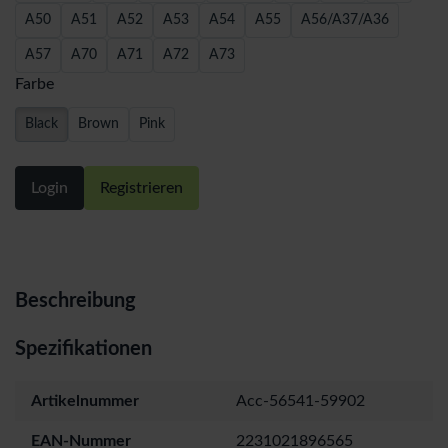
A50
A51
A52
A53
A54
A55
A56/A37/A36
A57
A70
A71
A72
A73
Farbe
Black
Brown
Pink
Login
Registrieren
Beschreibung
Spezifikationen
Artikelnummer
Acc-56541-59902
EAN-Nummer
2231021896565