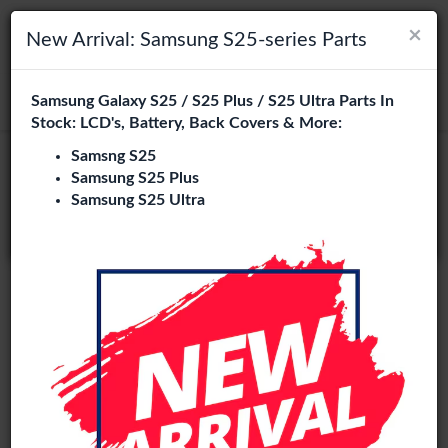
×
×
Navigation umschalten
Login
Wählen Sie Ihre Sprache
New Arrival: Samsung S25-series Parts
Es sieht so aus, als wären Sie in
Samsung Galaxy S25 / S25 Plus / S25 Ultra Parts In
suchen
Vereinigte Staaten
.
Stock: LCD's, Battery, Back Covers & More:
Besuchen Sie
en.phone-city.nl
Samsng S25
Samsung S25 Plus
oder
Samsung S25 Ultra
Auf dieser Seite bleiben