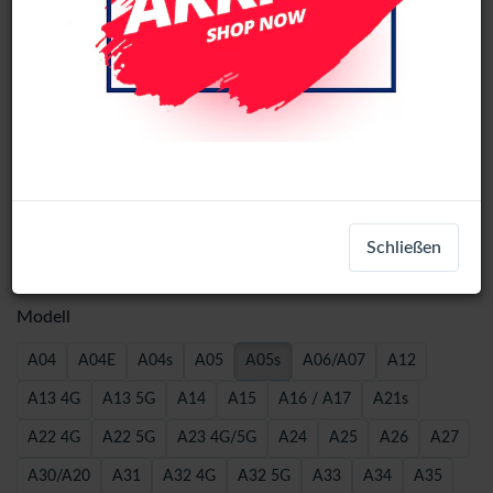
Wave Book Case For Samsung A05s -
Schließen
Black
Modell
A04
A04E
A04s
A05
A05s
A06/A07
A12
A13 4G
A13 5G
A14
A15
A16 / A17
A21s
A22 4G
A22 5G
A23 4G/5G
A24
A25
A26
A27
A30/A20
A31
A32 4G
A32 5G
A33
A34
A35