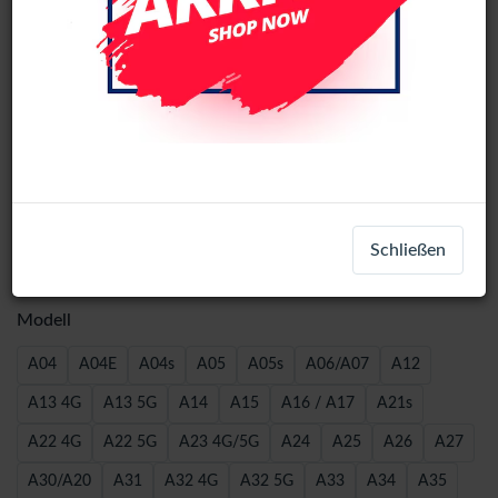
Wave Book Case For Samsung A50 -
Schließen
Black
Modell
A04
A04E
A04s
A05
A05s
A06/A07
A12
A13 4G
A13 5G
A14
A15
A16 / A17
A21s
A22 4G
A22 5G
A23 4G/5G
A24
A25
A26
A27
A30/A20
A31
A32 4G
A32 5G
A33
A34
A35