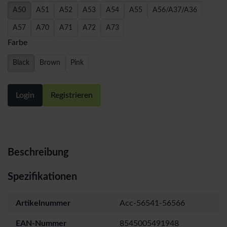
A50
A51
A52
A53
A54
A55
A56/A37/A36
A57
A70
A71
A72
A73
Farbe
Black
Brown
Pink
Login
Registrieren
Beschreibung
Spezifikationen
Artikelnummer
Acc-56541-56566
EAN-Nummer
8545005491948