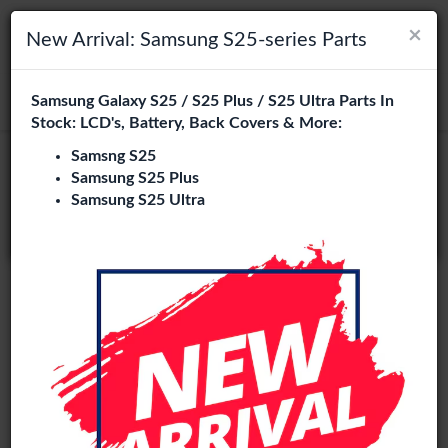
×
×
Navigation umschalten
Login
Wählen Sie Ihre Sprache
New Arrival: Samsung S25-series Parts
Es sieht so aus, als wären Sie in
Samsung Galaxy S25 / S25 Plus / S25 Ultra Parts In
suchen
Vereinigte Staaten
.
Stock: LCD's, Battery, Back Covers & More:
Besuchen Sie
en.phone-city.nl
Samsng S25
Samsung S25 Plus
oder
Samsung S25 Ultra
Auf dieser Seite bleiben