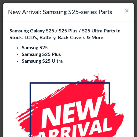
×
×
Navigation umschalten
Login
Wählen Sie Ihre Sprache
New Arrival: Samsung S25-series Parts
Es sieht so aus, als wären Sie in
Samsung Galaxy S25 / S25 Plus / S25 Ultra Parts In
suchen
Vereinigte Staaten
.
Stock: LCD's, Battery, Back Covers & More:
Besuchen Sie
en.phone-city.nl
Samsng S25
Samsung S25 Plus
oder
Samsung S25 Ultra
Auf dieser Seite bleiben