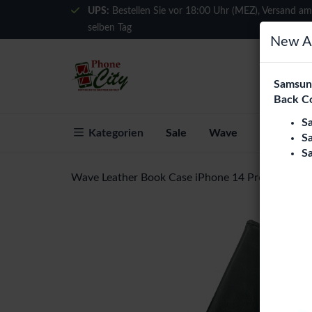
UPS:
Bestellen Sie vor 18:00 Uhr (MEZ), Versand am
selben Tag
New Ar
Samsung
Back C
S
Kategorien
Sale
Wave
Über Phon
S
S
Wave Leather Book Case iPhone 14 Pro - Black