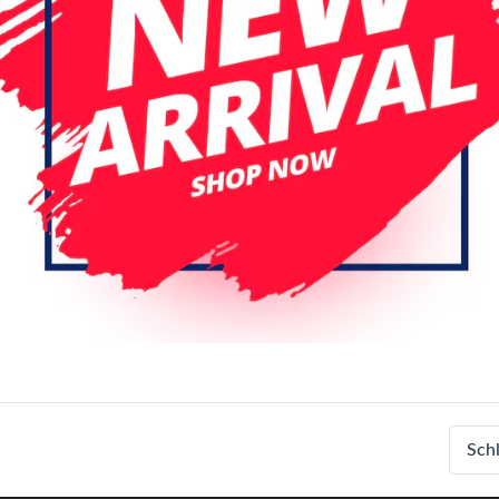
iPhone 13 Mini
iPhone 13 Pr
iPhone 14 Pro
iPhone 14 Pro
iPhone 15 Pro
iPhone 15 Pro
iPhone 16 Pro
iPhone 16 Pro
iPhone 17 Air
iPhone 17 Pro
iPhone XS Max
Farbe
Black
Brown
Pink
Login
Registrieren
Sch
Spezifikationen