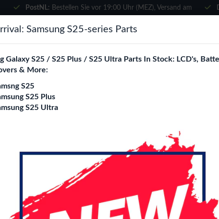
PostNL:
Bestellen Sie vor 19:00 Uhr (MEZ), Versand am
selben Tag
×
rival: Samsung S25-series Parts
Wählen Sie Ihre Sprache
suchen
 Galaxy S25 / S25 Plus / S25 Ultra Parts In Stock: LCD's, Batte
Es sieht so aus, als wären Sie in
overs & More:
Vereinigte Staaten
.
amsng S25
e City
Blogs
Besuchen Sie
en.phone-city.nl
amsung S25 Plus
amsung S25 Ultra
oder
Auf dieser Seite bleiben
Wave Leather Book 
Modell
iPhone 7 Plus/ 8 Plus
iPhone 
iPhone 11 Pro Max
iPhone 12