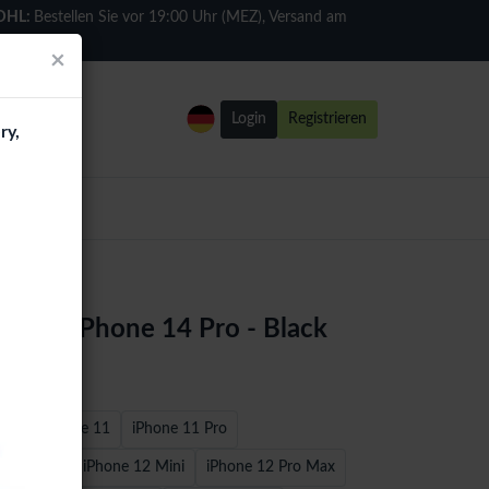
DHL:
Bestellen Sie vor 19:00 Uhr (MEZ), Versand am
selben Tag
×
Login
Registrieren
ry,
Case iPhone 14 Pro - Black
7/8
iPhone 11
iPhone 11 Pro
 / 12 Pro
iPhone 12 Mini
iPhone 12 Pro Max