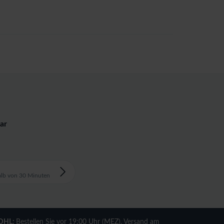
ar
alb von 30 Minuten
DHL:
Bestellen Sie vor 19:00 Uhr (MEZ), Versand am