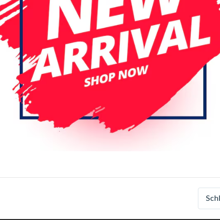
Farbe
Black
Green
Pink
Purple
Login
Registrieren
Sch
Spezifikationen