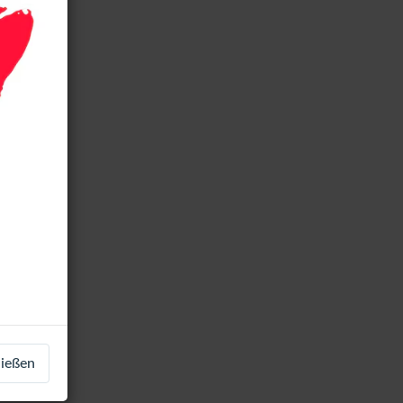
Red
ließen