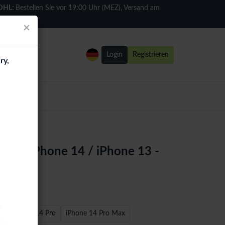
DHL:
Bestellen Sie vor 19:00 Uhr (MEZ), Versand am
selben Tag
×
Login
Registrieren
ry,
se - iPhone 14 / iPhone 13 -
s
iPhone 14 Pro
iPhone 14 Pro Max