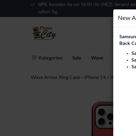
UPS:
Bestellen Sie vor 18:00 Uhr (MEZ), Versand am
selben Tag
New Ar
Samsung
Back C
S
Kategorien
Sale
Wave
Über Phon
S
S
Wave Armor Ring Case - iPhone 14 / iPhone 13 -