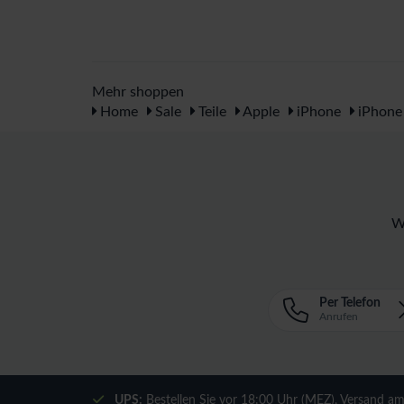
Mehr shoppen
Home
Sale
Teile
Apple
iPhone
iPhone
W
Per Telefon
Anrufen
UPS:
Bestellen Sie vor 18:00 Uhr (MEZ), Versand a