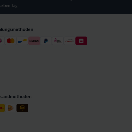
selben Tag
hlungsmethoden
rsandmethoden