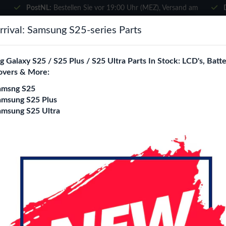
PostNL:
Bestellen Sie vor 19:00 Uhr (MEZ), Versand am
selben Tag
×
rival: Samsung S25-series Parts
Wählen Sie Ihre Sprache
suchen
 Galaxy S25 / S25 Plus / S25 Ultra Parts In Stock: LCD's, Batte
Es sieht so aus, als wären Sie in
overs & More:
Vereinigte Staaten
.
amsng S25
e City
Blogs
Besuchen Sie
en.phone-city.nl
amsung S25 Plus
amsung S25 Ultra
oder
 Red
Auf dieser Seite bleiben
Wave Armor Ring Ca
Red
Modell
iPhone 14 / 13
iPhone 14 Plu