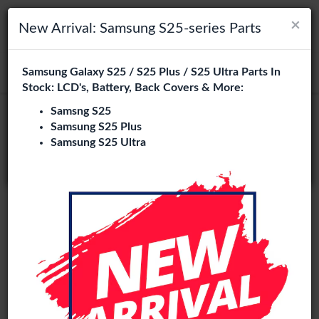
×
×
Navigation umschalten
Login
Wählen Sie Ihre Sprache
New Arrival: Samsung S25-series Parts
Es sieht so aus, als wären Sie in
Samsung Galaxy S25 / S25 Plus / S25 Ultra Parts In
suchen
Vereinigte Staaten
.
Stock: LCD's, Battery, Back Covers & More:
Besuchen Sie
en.phone-city.nl
Samsng S25
Samsung S25 Plus
oder
Samsung S25 Ultra
Auf dieser Seite bleiben