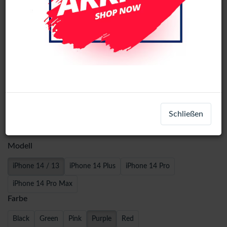
Wave Armor Ring Case - iPhone 14 /
Schließen
iPhone 13 - Purple
Modell
iPhone 14 / 13
iPhone 14 Plus
iPhone 14 Pro
iPhone 14 Pro Max
Farbe
Black
Green
Pink
Purple
Red