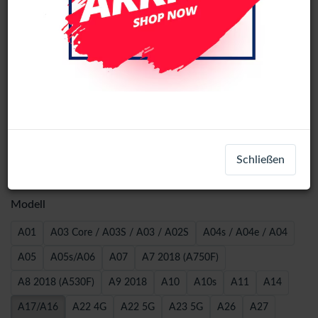
5-Pack 9H Tempered Glass Samsung
Schließen
A-series - A17 / A16
Modell
A01
A03 Core / A03S / A03 / A02S
A04s / A04e / A04
A05
A05s/A06
A07
A7 2018 (A750F)
A8 2018 (A530F)
A9 2018
A10
A10s
A11
A14
A17/A16
A22 4G
A22 5G
A23 5G
A26
A27