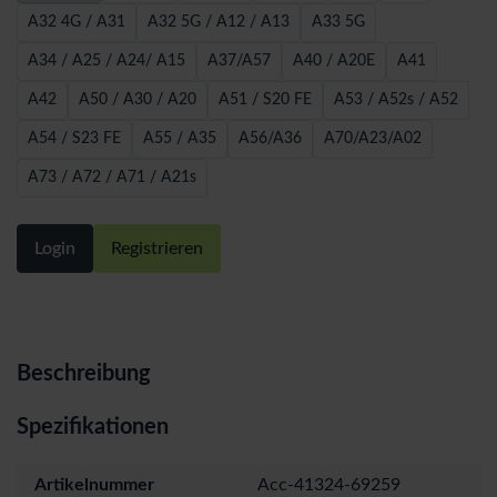
A32 4G / A31
A32 5G / A12 / A13
A33 5G
A34 / A25 / A24/ A15
A37/A57
A40 / A20E
A41
A42
A50 / A30 / A20
A51 / S20 FE
A53 / A52s / A52
A54 / S23 FE
A55 / A35
A56/A36
A70/A23/A02
A73 / A72 / A71 / A21s
Login
Registrieren
Beschreibung
Spezifikationen
Artikelnummer
Acc-41324-69259