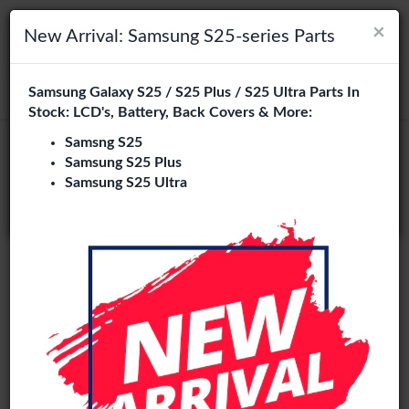
×
×
Navigation umschalten
Login
Wählen Sie Ihre Sprache
New Arrival: Samsung S25-series Parts
Es sieht so aus, als wären Sie in
Samsung Galaxy S25 / S25 Plus / S25 Ultra Parts In
suchen
Vereinigte Staaten
.
Stock: LCD's, Battery, Back Covers & More:
Besuchen Sie
en.phone-city.nl
Samsng S25
Samsung S25 Plus
oder
Samsung S25 Ultra
Auf dieser Seite bleiben