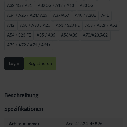
A32 4G / A31
A32 5G / A12 / A13
A33 5G
A34 / A25 / A24/ A15
A37/A57
A40 / A20E
A41
A42
A50 / A30 / A20
A51 / S20 FE
A53 / A52s / A52
A54 / S23 FE
A55 / A35
A56/A36
A70/A23/A02
A73 / A72 / A71 / A21s
Login
Registrieren
Beschreibung
Spezifikationen
Artikelnummer
Acc-41324-45826