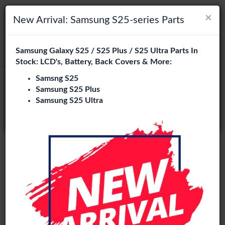
×
×
Navigation umschalten
Login
Wählen Sie Ihre Sprache
New Arrival: Samsung S25-series Parts
Es sieht so aus, als wären Sie in
Samsung Galaxy S25 / S25 Plus / S25 Ultra Parts In
suchen
Vereinigte Staaten
.
Stock: LCD's, Battery, Back Covers & More:
Besuchen Sie
en.phone-city.nl
Samsng S25
Samsung S25 Plus
oder
Samsung S25 Ultra
Auf dieser Seite bleiben