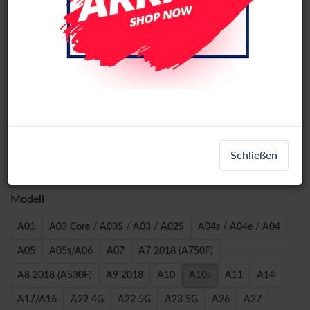
5-Pack 9H Tempered Glass Samsung
Schließen
A-series - A10s
Modell
A01
A03 Core / A03S / A03 / A02S
A04s / A04e / A04
A05
A05s/A06
A07
A7 2018 (A750F)
A8 2018 (A530F)
A9 2018
A10
A10s
A11
A14
A17/A16
A22 4G
A22 5G
A23 5G
A26
A27