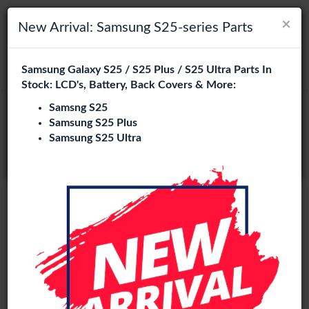
×
×
Navigation umschalten
Login
Wählen Sie Ihre Sprache
New Arrival: Samsung S25-series Parts
Es sieht so aus, als wären Sie in
Samsung Galaxy S25 / S25 Plus / S25 Ultra Parts In
suchen
Vereinigte Staaten
.
Stock: LCD's, Battery, Back Covers & More:
Besuchen Sie
en.phone-city.nl
Samsng S25
Samsung S25 Plus
oder
Samsung S25 Ultra
Auf dieser Seite bleiben