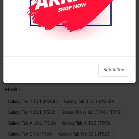
360 Rotating Samsung Tablet Case -
Schließen
Galaxy Tab S6 (T860) - Black
Modell
Galaxy Tab 2 10.1 (P5100)
Galaxy Tab 3 10.1 (P5200)
Galaxy Tab 4 10.1 (T530)
Galaxy Tab A 8.0 (T290 / T295 )
Galaxy Tab A 10.1 (T510)
Galaxy Tab A 10.5 (T590)
Galaxy Tab E 9.6 (T560)
Galaxy Tab Pro 10.1 (T520)