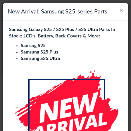
×
×
Navigation umschalten
Login
Wählen Sie Ihre Sprache
New Arrival: Samsung S25-series Parts
Es sieht so aus, als wären Sie in
Samsung Galaxy S25 / S25 Plus / S25 Ultra Parts In
suchen
Vereinigte Staaten
.
Stock: LCD's, Battery, Back Covers & More:
Besuchen Sie
en.phone-city.nl
Samsng S25
Samsung S25 Plus
oder
Samsung S25 Ultra
Auf dieser Seite bleiben