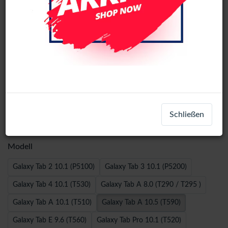
360 Rotating Samsung Tablet Case -
Schließen
Galaxy Tab A 10.5 (T590) - Black
Modell
Galaxy Tab 2 10.1 (P5100)
Galaxy Tab 3 10.1 (P5200)
Galaxy Tab 4 10.1 (T530)
Galaxy Tab A 8.0 (T290 / T295 )
Galaxy Tab A 10.1 (T510)
Galaxy Tab A 10.5 (T590)
Galaxy Tab E 9.6 (T560)
Galaxy Tab Pro 10.1 (T520)