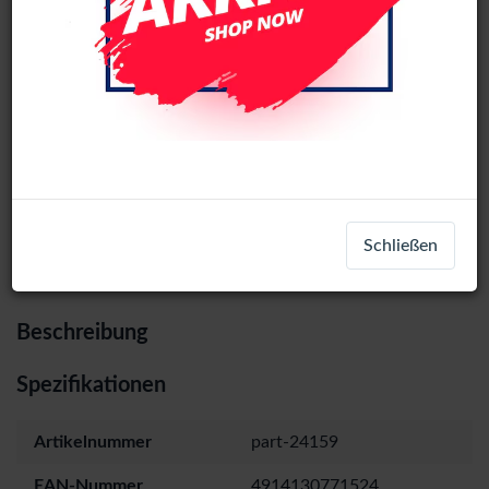
Xiaomi Redmi 10 Sim Card Tray (Black)
Login
Registrieren
Schließen
Beschreibung
Spezifikationen
Artikelnummer
part-24159
EAN-Nummer
4914130771524