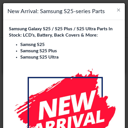
×
×
Navigation umschalten
Login
Wählen Sie Ihre Sprache
New Arrival: Samsung S25-series Parts
Es sieht so aus, als wären Sie in
Samsung Galaxy S25 / S25 Plus / S25 Ultra Parts In
suchen
Vereinigte Staaten
.
Stock: LCD's, Battery, Back Covers & More:
Besuchen Sie
en.phone-city.nl
Samsng S25
Samsung S25 Plus
oder
Samsung S25 Ultra
Auf dieser Seite bleiben