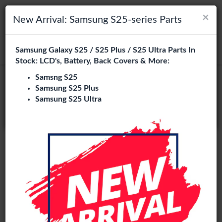
×
×
Navigation umschalten
Login
Wählen Sie Ihre Sprache
New Arrival: Samsung S25-series Parts
Es sieht so aus, als wären Sie in
Samsung Galaxy S25 / S25 Plus / S25 Ultra Parts In
suchen
Vereinigte Staaten
.
Stock: LCD's, Battery, Back Covers & More:
Besuchen Sie
en.phone-city.nl
Samsng S25
Samsung S25 Plus
oder
Samsung S25 Ultra
Auf dieser Seite bleiben