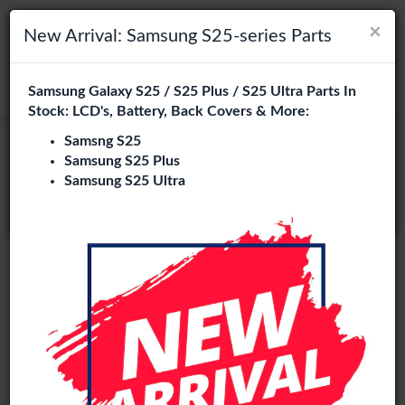
×
×
Navigation umschalten
Login
Wählen Sie Ihre Sprache
New Arrival: Samsung S25-series Parts
Es sieht so aus, als wären Sie in
Samsung Galaxy S25 / S25 Plus / S25 Ultra Parts In
suchen
Vereinigte Staaten
.
Stock: LCD's, Battery, Back Covers & More:
Besuchen Sie
en.phone-city.nl
Samsng S25
Samsung S25 Plus
oder
Samsung S25 Ultra
Auf dieser Seite bleiben