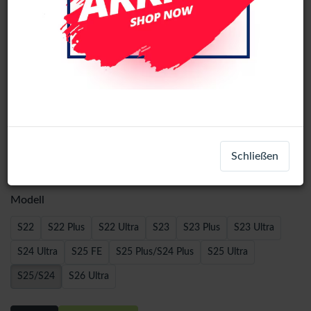
Wave MagSafe Shockproof Case
Schließen
(Transparent) - Samsung - S25/S24
Modell
S22
S22 Plus
S22 Ultra
S23
S23 Plus
S23 Ultra
S24 Ultra
S25 FE
S25 Plus/S24 Plus
S25 Ultra
S25/S24
S26 Ultra