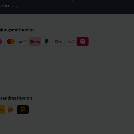
selben Tag
hlungsmethoden
rsandmethoden