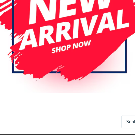
iPhone 12 Pro Max
iPhone 1
iPhone 13/14
iPhone 14 Pro
iPhone 15 Pro Max
iPhone 16
iPhone 17e/16e
iPhone X / X
Login
Registrieren
Sch
Spezifikationen