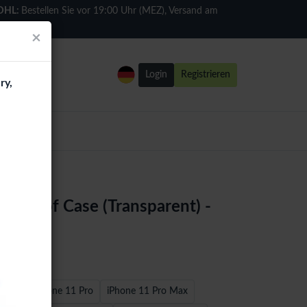
DHL:
Bestellen Sie vor 19:00 Uhr (MEZ), Versand am
selben Tag
×
Login
Registrieren
ry,
kproof Case (Transparent) -
ne 11
iPhone 11 Pro
iPhone 11 Pro Max