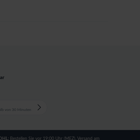
ar
alb von 30 Minuten
DHL:
Bestellen Sie vor 19:00 Uhr (MEZ), Versand am