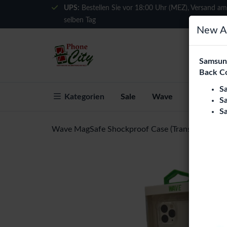
UPS:
Bestellen Sie vor 18:00 Uhr (MEZ), Versand am
selben Tag
New Ar
Samsung
Back C
S
Kategorien
Sale
Wave
Über Phon
S
S
Wave MagSafe Shockproof Case (Transparent) - 