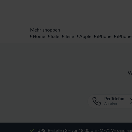
Mehr shoppen
Home
Sale
Teile
Apple
iPhone
iPhone
W
Per Telefon
Anrufen
UPS:
Bestellen Sie vor 18:00 Uhr (MEZ), Versand a