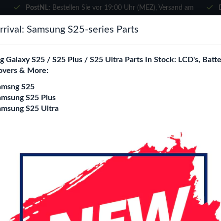
PostNL:
Bestellen Sie vor 19:00 Uhr (MEZ), Versand am
selben Tag
×
rival: Samsung S25-series Parts
Wählen Sie Ihre Sprache
suchen
 Galaxy S25 / S25 Plus / S25 Ultra Parts In Stock: LCD's, Batte
Es sieht so aus, als wären Sie in
overs & More:
Vereinigte Staaten
.
amsng S25
e City
Blogs
Besuchen Sie
en.phone-city.nl
amsung S25 Plus
amsung S25 Ultra
oder
iPhone 16 Pro
Auf dieser Seite bleiben
Wave MagSafe Shoc
iPhone 16 Pro
Modell
IPhone 15
IPhone 16
iPho