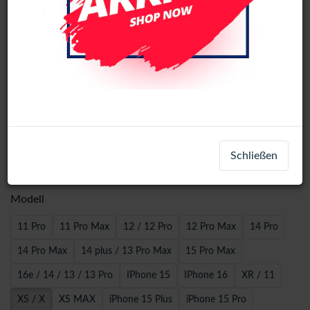
Wave MAGIC Glass Box Dust-
Schließen
Extraction (Clear) - iPhone XS / X
Modell
11 Pro
11 Pro Max
12 / 12 Pro
12 Pro Max
14 Pro
14 Pro Max
14 plus / 13 Pro Max
15 Pro Max
16e / 14 / 13 / 13 Pro
IPhone 15
IPhone 16
XR / 11
XS / X
XS MAX
iPhone 15 Plus
iPhone 15 Pro