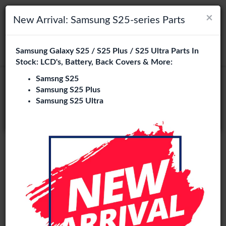
×
×
Navigation umschalten
Login
Wählen Sie Ihre Sprache
New Arrival: Samsung S25-series Parts
Es sieht so aus, als wären Sie in
Samsung Galaxy S25 / S25 Plus / S25 Ultra Parts In
suchen
Vereinigte Staaten
.
Stock: LCD's, Battery, Back Covers & More:
Besuchen Sie
en.phone-city.nl
Samsng S25
Samsung S25 Plus
oder
Samsung S25 Ultra
Auf dieser Seite bleiben