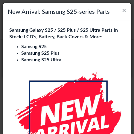
×
×
Navigation umschalten
Login
Wählen Sie Ihre Sprache
New Arrival: Samsung S25-series Parts
Es sieht so aus, als wären Sie in
Samsung Galaxy S25 / S25 Plus / S25 Ultra Parts In
suchen
Vereinigte Staaten
.
Stock: LCD's, Battery, Back Covers & More:
Besuchen Sie
en.phone-city.nl
Samsng S25
Samsung S25 Plus
oder
Samsung S25 Ultra
Auf dieser Seite bleiben