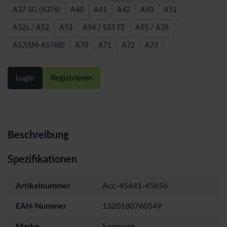
A37 5G (A376)
A40
A41
A42
A50
A51
A52s / A52
A53
A54 / S23 FE
A55 / A35
A57(SM-A576B)
A70
A71
A72
A73
Login
Registrieren
Beschreibung
Spezifikationen
Artikelnummer
Acc-45641-45656
EAN-Nummer
1320180760549
Marke
Samsung