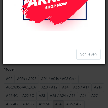
Wave 5D Screen Protector (Privacy)
Schließen
Samsung - A34
Modell
A02
A03s / A02S
A04 / A04s / A03 Core
A06/A05S/A05/A07
A13 / A12
A14
A16 / A17
A21s
A22 4G
A22 5G
A23
A25 / A24 / A15
A26
A27
A32 4G
A32 5G
A33 5G
A34
A36 / A56