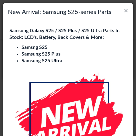
×
×
Navigation umschalten
Login
Wählen Sie Ihre Sprache
New Arrival: Samsung S25-series Parts
Es sieht so aus, als wären Sie in
Samsung Galaxy S25 / S25 Plus / S25 Ultra Parts In
suchen
Vereinigte Staaten
.
Stock: LCD's, Battery, Back Covers & More:
Besuchen Sie
en.phone-city.nl
Samsng S25
Samsung S25 Plus
oder
Samsung S25 Ultra
Auf dieser Seite bleiben