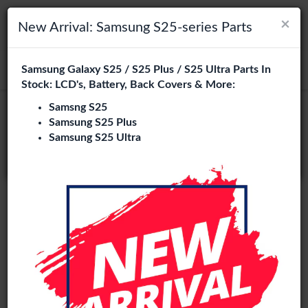
×
×
Navigation umschalten
Login
Wählen Sie Ihre Sprache
New Arrival: Samsung S25-series Parts
Es sieht so aus, als wären Sie in
Samsung Galaxy S25 / S25 Plus / S25 Ultra Parts In
suchen
Vereinigte Staaten
.
Stock: LCD's, Battery, Back Covers & More:
Besuchen Sie
en.phone-city.nl
Samsng S25
Samsung S25 Plus
oder
Samsung S25 Ultra
Auf dieser Seite bleiben