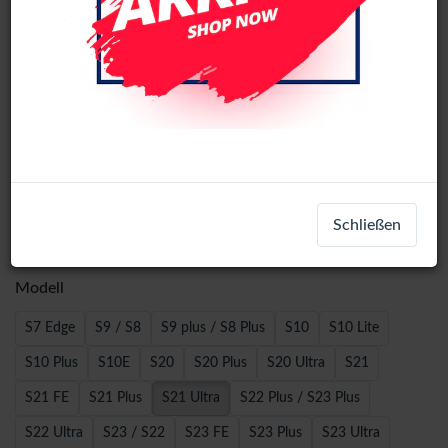
Wave 5D Screen Protector (Clear) -
Schließen
S21 Ultra
Modell
S7 Edge
S9 / S8
S9 plus / S8 Plus
S10
S10 Lite
S10 Plus
S10E
S20
S20 Plus
S20 Ultra
S21
S21 FE
S21 Plus
S21 Ultra
S22 Plus / S23 Plus
S22 Ultra
S23 / S22
S23 FE
S23 Plus
S23 Ultra