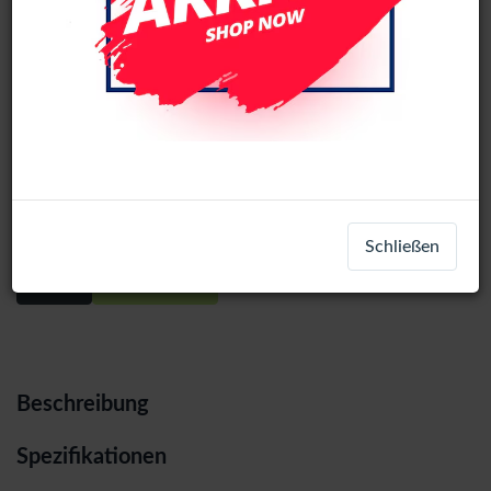
Samsung Galaxy Z Flip7 (SM-F766)
pre assembled LCD Display Assembly
With Frame (Black)
Schließen
Login
Registrieren
Beschreibung
Spezifikationen