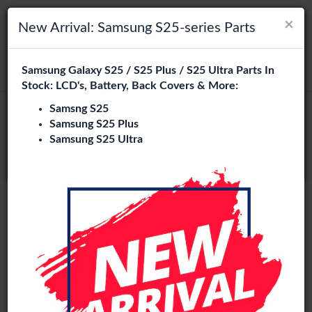
×
×
Navigation umschalten
Login
Wählen Sie Ihre Sprache
New Arrival: Samsung S25-series Parts
Es sieht so aus, als wären Sie in
Samsung Galaxy S25 / S25 Plus / S25 Ultra Parts In
suchen
Vereinigte Staaten
.
Stock: LCD's, Battery, Back Covers & More:
Besuchen Sie
en.phone-city.nl
Samsng S25
pre assembled
Samsung S25 Plus
oder
Samsung S25 Ultra
Auf dieser Seite bleiben