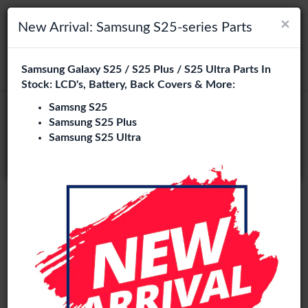
×
×
Navigation umschalten
Login
Wählen Sie Ihre Sprache
New Arrival: Samsung S25-series Parts
Es sieht so aus, als wären Sie in
Samsung Galaxy S25 / S25 Plus / S25 Ultra Parts In
suchen
Vereinigte Staaten
.
Stock: LCD's, Battery, Back Covers & More:
Besuchen Sie
en.phone-city.nl
Samsng S25
Samsung S25 Plus
oder
Samsung S25 Ultra
Auf dieser Seite bleiben