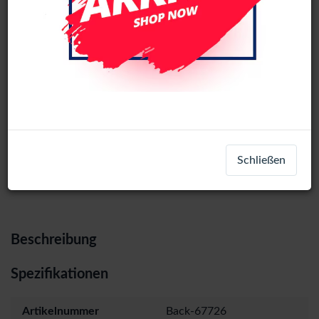
Samsung Galaxy Z Flip6 (SM-F741B)
Back Cover (Silver)
Login
Registrieren
Schließen
Beschreibung
Spezifikationen
Artikelnummer
Back-67726