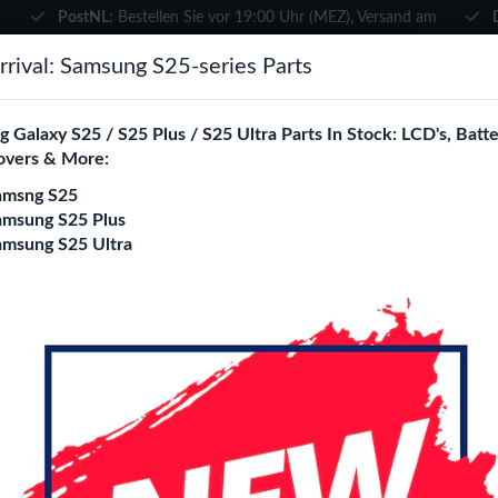
PostNL:
Bestellen Sie vor 19:00 Uhr (MEZ), Versand am
selben Tag
×
rival: Samsung S25-series Parts
Wählen Sie Ihre Sprache
suchen
 Galaxy S25 / S25 Plus / S25 Ultra Parts In Stock: LCD's, Batte
Es sieht so aus, als wären Sie in
overs & More:
Vereinigte Staaten
.
amsng S25
e City
Blogs
Besuchen Sie
en.phone-city.nl
amsung S25 Plus
amsung S25 Ultra
oder
Auf dieser Seite bleiben
Samsung Galaxy S25
Login
Registrieren