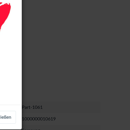
Part-1061
ließen
1000000010619