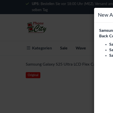
UPS:
Bestellen Sie vor 18:00 Uhr (MEZ), Versand am
selben Tag
New Ar
Samsung
Back C
S
Kategorien
Sale
Wave
Über Phon
S
S
Samsung Galaxy S25 Ultra LCD Flex Cable (Ori)
Original