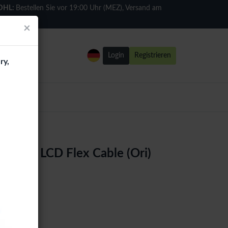
DHL:
Bestellen Sie vor 19:00 Uhr (MEZ), Versand am
selben Tag
×
Login
Registrieren
ry,
 Ultra LCD Flex Cable (Ori)