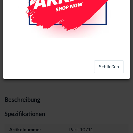
Samsung Galaxy S24 Ultra (SM-S928)
Original Styluspen (Black)
Login
Registrieren
Schließen
Beschreibung
Spezifikationen
Artikelnummer
Part-10711