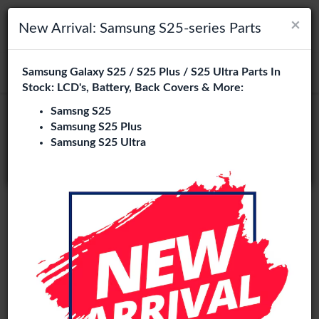
×
×
Navigation umschalten
Login
Wählen Sie Ihre Sprache
New Arrival: Samsung S25-series Parts
Es sieht so aus, als wären Sie in
Samsung Galaxy S25 / S25 Plus / S25 Ultra Parts In
suchen
Vereinigte Staaten
.
Stock: LCD's, Battery, Back Covers & More:
Besuchen Sie
en.phone-city.nl
Samsng S25
Original
Samsung S25 Plus
oder
Samsung S25 Ultra
Auf dieser Seite bleiben