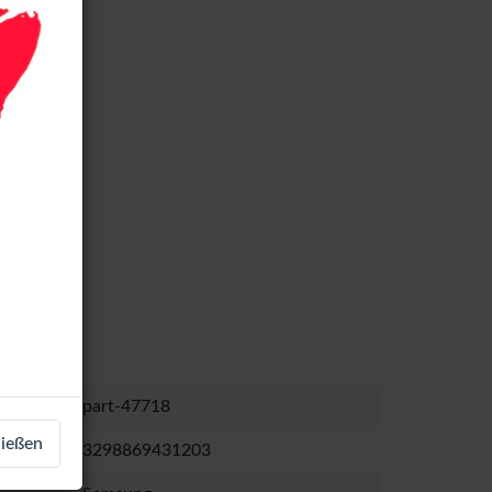
part-47718
ließen
3298869431203