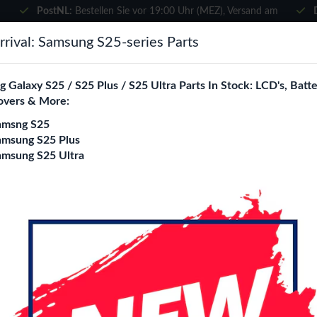
PostNL:
Bestellen Sie vor 19:00 Uhr (MEZ), Versand am
selben Tag
×
rival: Samsung S25-series Parts
Wählen Sie Ihre Sprache
suchen
 Galaxy S25 / S25 Plus / S25 Ultra Parts In Stock: LCD's, Batte
Es sieht so aus, als wären Sie in
overs & More:
Vereinigte Staaten
.
amsng S25
e City
Blogs
Besuchen Sie
en.phone-city.nl
amsung S25 Plus
amsung S25 Ultra
oder
Auf dieser Seite bleiben
Samsung Galaxy S23
Login
Registrieren