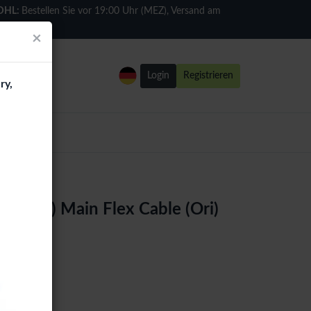
DHL:
Bestellen Sie vor 19:00 Uhr (MEZ), Versand am
selben Tag
×
Login
Registrieren
ry,
 S911) Main Flex Cable (Ori)