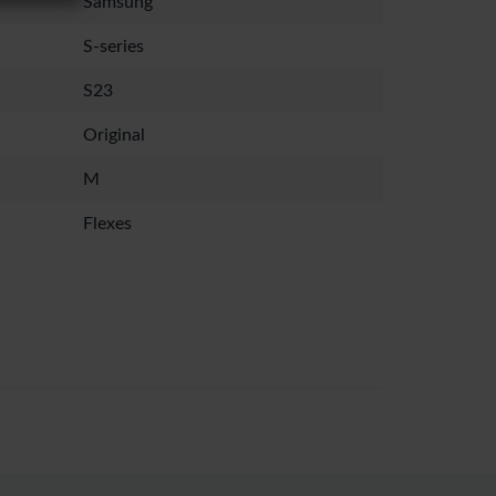
Samsung
S-series
S23
Original
M
Flexes