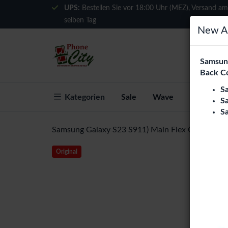
UPS:
Bestellen Sie vor 18:00 Uhr (MEZ), Versand am
selben Tag
New Ar
Samsung
Back C
S
Kategorien
Sale
Wave
Über Phon
S
S
Samsung Galaxy S23 S911) Main Flex Cable (Ori)
Original