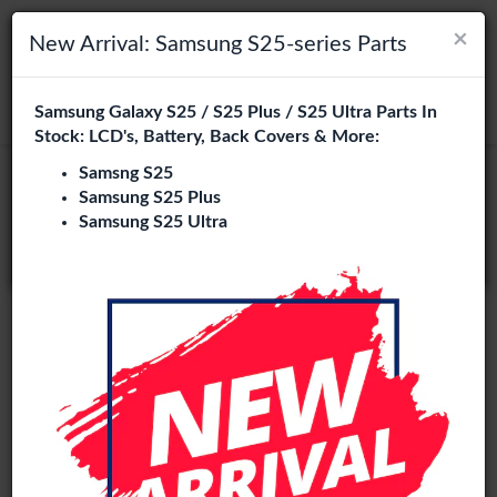
×
×
Navigation umschalten
Login
Wählen Sie Ihre Sprache
New Arrival: Samsung S25-series Parts
Es sieht so aus, als wären Sie in
Samsung Galaxy S25 / S25 Plus / S25 Ultra Parts In
suchen
Vereinigte Staaten
.
Stock: LCD's, Battery, Back Covers & More:
Besuchen Sie
en.phone-city.nl
Samsng S25
Samsung S25 Plus
oder
Samsung S25 Ultra
Auf dieser Seite bleiben