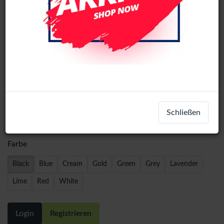
Samsung Galaxy S23 Plus (SM-S916B)
Schließen
Back cover Black
Farbe
Black
Blue
Cream
Gold
Green
Grey
Lavender
Lime
Red
White
Login
Registrieren