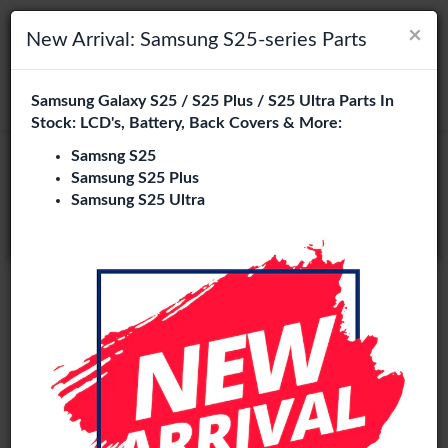
×
×
Navigation umschalten
Login
Wählen Sie Ihre Sprache
New Arrival: Samsung S25-series Parts
Es sieht so aus, als wären Sie in
Samsung Galaxy S25 / S25 Plus / S25 Ultra Parts In
suchen
Vereinigte Staaten
.
Stock: LCD's, Battery, Back Covers & More:
Besuchen Sie
en.phone-city.nl
Samsng S25
Service Pack
Samsung S25 Plus
oder
Samsung S25 Ultra
Auf dieser Seite bleiben