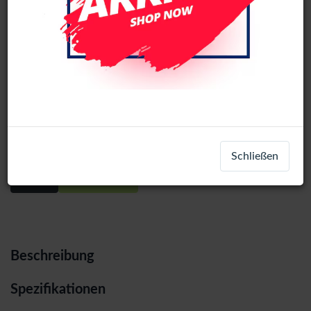
Samsung Galaxy S20 Plus (SM-G985)
service pack LCD Display Assembly
With Frame (Cosmic Black)
Schließen
Login
Registrieren
Beschreibung
Spezifikationen