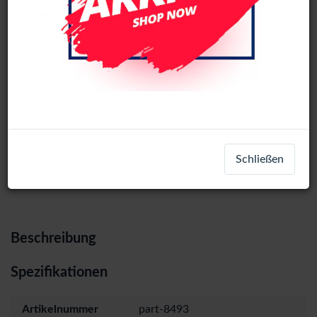
Samsung Galaxy Note 20 Ultra 5G
(N986F) Microphone PCB Board
Login
Registrieren
Schließen
Beschreibung
Spezifikationen
Artikelnummer
part-8493