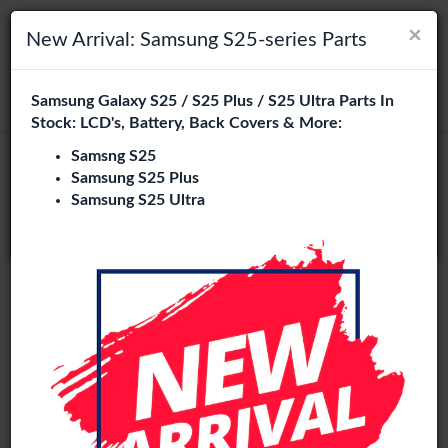
×
×
Navigation umschalten
Login
Wählen Sie Ihre Sprache
New Arrival: Samsung S25-series Parts
Es sieht so aus, als wären Sie in
Samsung Galaxy S25 / S25 Plus / S25 Ultra Parts In
suchen
Vereinigte Staaten
.
Stock: LCD's, Battery, Back Covers & More:
Besuchen Sie
en.phone-city.nl
Samsng S25
Original
Samsung S25 Plus
oder
Samsung S25 Ultra
Auf dieser Seite bleiben