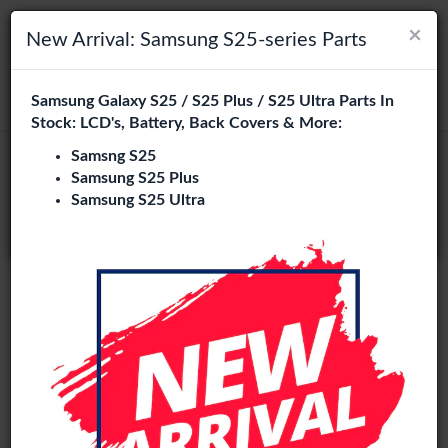
×
×
Navigation umschalten
Login
Wählen Sie Ihre Sprache
New Arrival: Samsung S25-series Parts
Es sieht so aus, als wären Sie in
Samsung Galaxy S25 / S25 Plus / S25 Ultra Parts In
suchen
Vereinigte Staaten
.
Stock: LCD's, Battery, Back Covers & More:
Besuchen Sie
en.phone-city.nl
Samsng S25
Service Pack
Samsung S25 Plus
oder
Samsung S25 Ultra
Auf dieser Seite bleiben