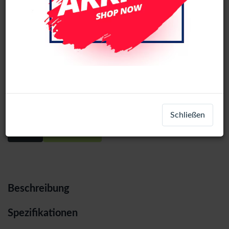
Samsung Galaxy A57 (SM-A576)
Service pack LCD Display Assembly
With Frame (Grey)
Schließen
Login
Registrieren
Beschreibung
Spezifikationen