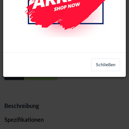
Samsung Galaxy A32 5G (A326)
Original LCD Display Assembly With
Frame (Black)
Schließen
Login
Registrieren
Beschreibung
Spezifikationen