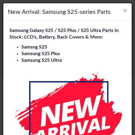
×
×
Navigation umschalten
Login
Wählen Sie Ihre Sprache
New Arrival: Samsung S25-series Parts
Es sieht so aus, als wären Sie in
Samsung Galaxy S25 / S25 Plus / S25 Ultra Parts In
suchen
Vereinigte Staaten
.
Stock: LCD's, Battery, Back Covers & More:
Besuchen Sie
en.phone-city.nl
Samsng S25
Original
Samsung S25 Plus
oder
Samsung S25 Ultra
Auf dieser Seite bleiben