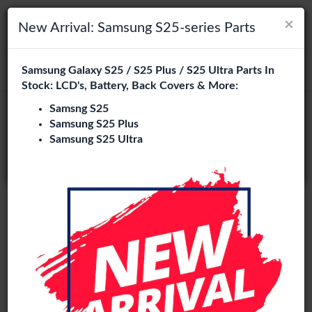
×
×
Navigation umschalten
Login
Wählen Sie Ihre Sprache
New Arrival: Samsung S25-series Parts
Es sieht so aus, als wären Sie in
Samsung Galaxy S25 / S25 Plus / S25 Ultra Parts In
suchen
Vereinigte Staaten
.
Stock: LCD's, Battery, Back Covers & More:
Besuchen Sie
en.phone-city.nl
Samsng S25
Original
Samsung S25 Plus
oder
Samsung S25 Ultra
Auf dieser Seite bleiben