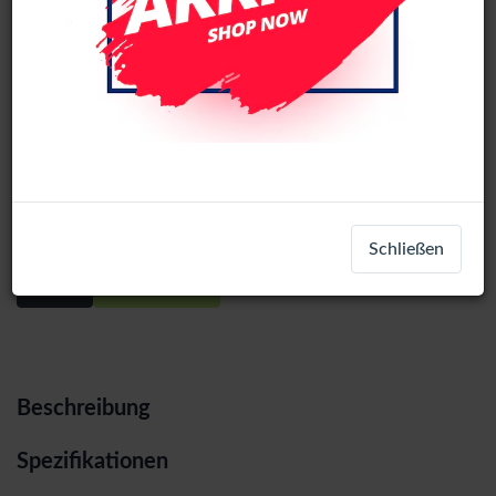
Samsung Galaxy A02s (SM-A025G)
(EU) service pack LCD Display
Assembly With Frame (Black) (Big Scre
Schließen
Login
Registrieren
Beschreibung
Spezifikationen