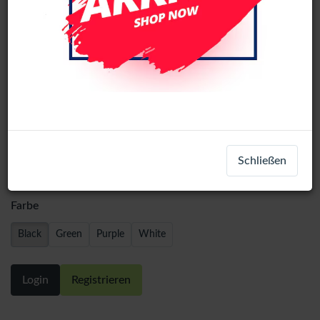
Samsung A54 Back Covers with
Schließen
camera Glass Lens - Black
Farbe
Black
Green
Purple
White
Login
Registrieren