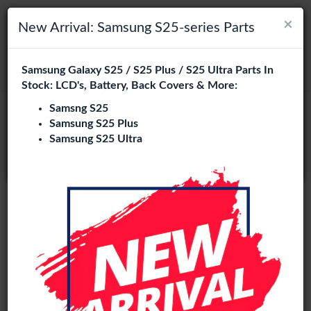
×
×
Navigation umschalten
Login
Wählen Sie Ihre Sprache
New Arrival: Samsung S25-series Parts
Es sieht so aus, als wären Sie in
Samsung Galaxy S25 / S25 Plus / S25 Ultra Parts In
suchen
Vereinigte Staaten
.
Stock: LCD's, Battery, Back Covers & More:
Besuchen Sie
en.phone-city.nl
Samsng S25
Samsung S25 Plus
oder
Samsung S25 Ultra
Auf dieser Seite bleiben