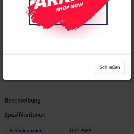
OnePlus 6 OLED LCD Display
Assembly No Frame (All Colors)
Login
Registrieren
Schließen
Beschreibung
Spezifikationen
Artikelnummer
LCD-9068