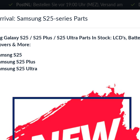
PostNL:
Bestellen Sie vor 19:00 Uhr (MEZ), Versand am
selben Tag
×
rival: Samsung S25-series Parts
Wählen Sie Ihre Sprache
suchen
 Galaxy S25 / S25 Plus / S25 Ultra Parts In Stock: LCD's, Batte
Es sieht so aus, als wären Sie in
overs & More:
Vereinigte Staaten
.
amsng S25
e City
Blogs
Besuchen Sie
en.phone-city.nl
amsung S25 Plus
amsung S25 Ultra
oder
play Assembly No Frame (All Colors)
Auf dieser Seite bleiben
Motorola Moto G S
Display Assembly N
Login
Registrieren