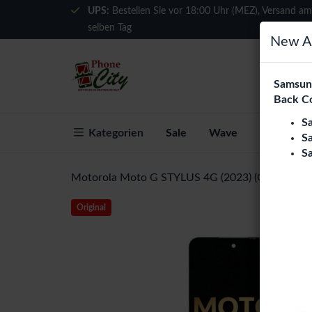
UPS:
Bestellen Sie vor 18:00 Uhr (MEZ), Versand am
selben Tag
New Ar
Samsung
Back C
S
Kategorien
Sale
Wave
Über Phon
S
S
Motorola Moto G STYLUS 4G (2023) (Ori) LCD Dis
Original