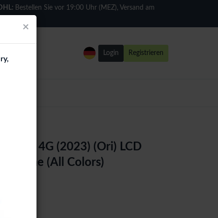
DHL:
Bestellen Sie vor 19:00 Uhr (MEZ), Versand am
selben Tag
×
Login
Registrieren
ry,
TYLUS 4G (2023) (Ori) LCD
o Frame (All Colors)