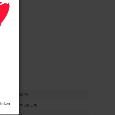
LCD-60639
ließen
4643479560598