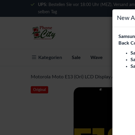
UPS:
Bestellen Sie vor 18:00 Uhr (MEZ), Versand am
selben Tag
New Ar
Samsung
Back C
S
Kategorien
Sale
Wave
Über Phon
S
S
Motorola Moto E13 (Ori) LCD Display Assembly N
Original