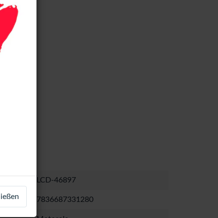
LCD-46897
ließen
7836687331280