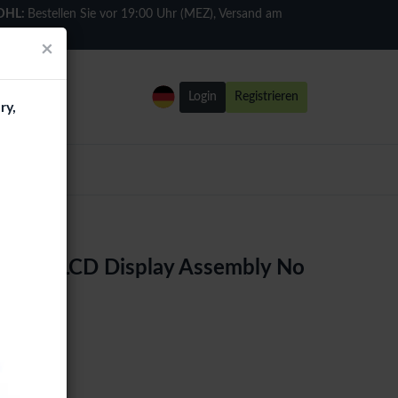
DHL:
Bestellen Sie vor 19:00 Uhr (MEZ), Versand am
selben Tag
×
Login
Registrieren
ry,
 (Ori) LCD Display Assembly No