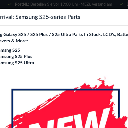
PostNL:
Bestellen Sie vor 19:00 Uhr (MEZ), Versand am
selben Tag
×
rival: Samsung S25-series Parts
Wählen Sie Ihre Sprache
suchen
 Galaxy S25 / S25 Plus / S25 Ultra Parts In Stock: LCD's, Batte
Es sieht so aus, als wären Sie in
overs & More:
Vereinigte Staaten
.
amsng S25
e City
Blogs
Besuchen Sie
en.phone-city.nl
amsung S25 Plus
amsung S25 Ultra
oder
o Frame (All Colors)
Auf dieser Seite bleiben
Motorola Moto E13
Frame (All Colors)
Login
Registrieren