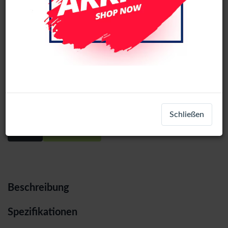
Motorola Edge Edge 20 Lite / Edge 20
Fusion Incell LCD Display Assembly
No Frame (All Colors)
Schließen
Login
Registrieren
Beschreibung
Spezifikationen