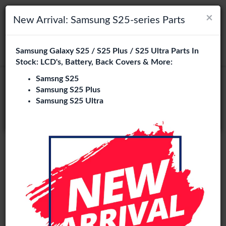
×
×
Navigation umschalten
Login
Wählen Sie Ihre Sprache
New Arrival: Samsung S25-series Parts
Es sieht so aus, als wären Sie in
Samsung Galaxy S25 / S25 Plus / S25 Ultra Parts In
suchen
Vereinigte Staaten
.
Stock: LCD's, Battery, Back Covers & More:
Besuchen Sie
en.phone-city.nl
Samsng S25
In-cell
Samsung S25 Plus
oder
Samsung S25 Ultra
Auf dieser Seite bleiben