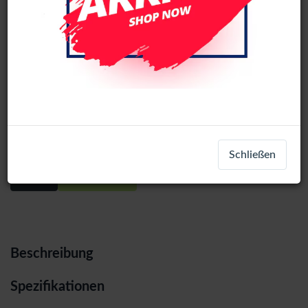
Motorola Edge 60 / 60S / 60 Fusion
LCD Display Assembly No Frame (All
Colors) (Ori)
Schließen
Login
Registrieren
Beschreibung
Spezifikationen