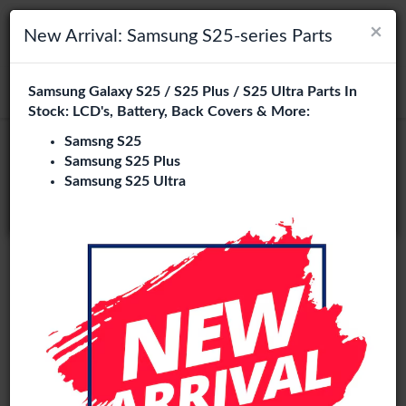
×
×
Navigation umschalten
Login
Wählen Sie Ihre Sprache
New Arrival: Samsung S25-series Parts
Es sieht so aus, als wären Sie in
Samsung Galaxy S25 / S25 Plus / S25 Ultra Parts In
suchen
Vereinigte Staaten
.
Stock: LCD's, Battery, Back Covers & More:
Besuchen Sie
en.phone-city.nl
Samsng S25
Original
Samsung S25 Plus
oder
Samsung S25 Ultra
Auf dieser Seite bleiben