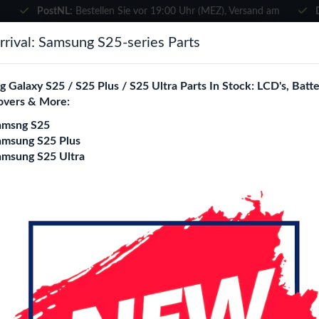
PostNL:
Bestellen Sie vor 19:00 Uhr (MEZ), Versand am
selben Tag
×
rival: Samsung S25-series Parts
Wählen Sie Ihre Sprache
suchen
 Galaxy S25 / S25 Plus / S25 Ultra Parts In Stock: LCD's, Batte
Es sieht so aus, als wären Sie in
overs & More:
Vereinigte Staaten
.
amsng S25
e City
Blogs
Besuchen Sie
en.phone-city.nl
amsung S25 Plus
amsung S25 Ultra
oder
mbly No Frame (All Colors)
Auf dieser Seite bleiben
Lenovo Tab M11 11
Assembly No Frame 
Login
Registrieren