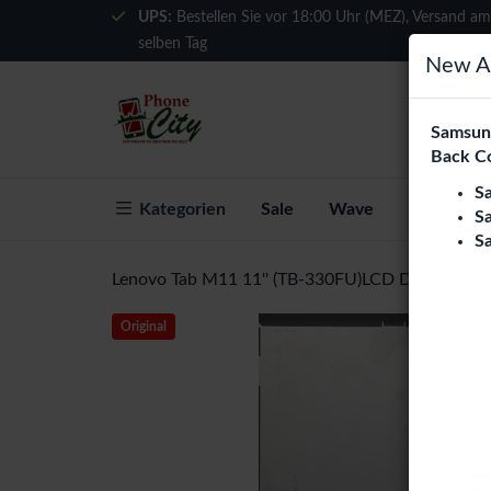
UPS:
Bestellen Sie vor 18:00 Uhr (MEZ), Versand am
selben Tag
New Ar
Samsung
Back C
S
Kategorien
Sale
Wave
Über Phon
S
S
Lenovo Tab M11 11'' (TB-330FU)LCD Display Asse
Original