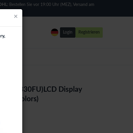
DHL:
Bestellen Sie vor 19:00 Uhr (MEZ), Versand am
selben Tag
×
Login
Registrieren
ry,
'' (TB-330FU)LCD Display
(All Colors)