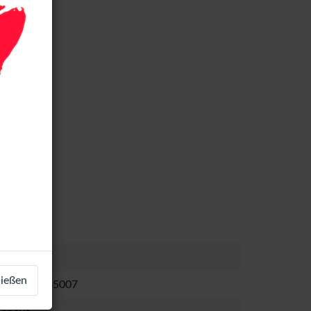
LCD-56957
ließen
5630863345007