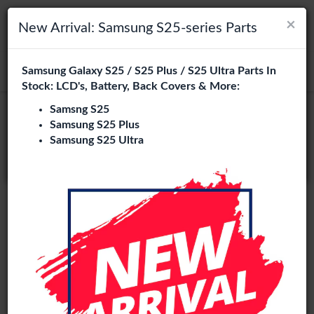
×
×
Navigation umschalten
Login
Wählen Sie Ihre Sprache
New Arrival: Samsung S25-series Parts
Es sieht so aus, als wären Sie in
Samsung Galaxy S25 / S25 Plus / S25 Ultra Parts In
suchen
Vereinigte Staaten
.
Stock: LCD's, Battery, Back Covers & More:
Besuchen Sie
en.phone-city.nl
Samsng S25
Soft Oled
Samsung S25 Plus
oder
Samsung S25 Ultra
Auf dieser Seite bleiben