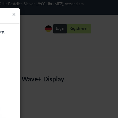
DHL:
Bestellen Sie vor 19:00 Uhr (MEZ), Versand am
selben Tag
×
Login
Registrieren
ry,
In-Cell Wave+ Display
uch