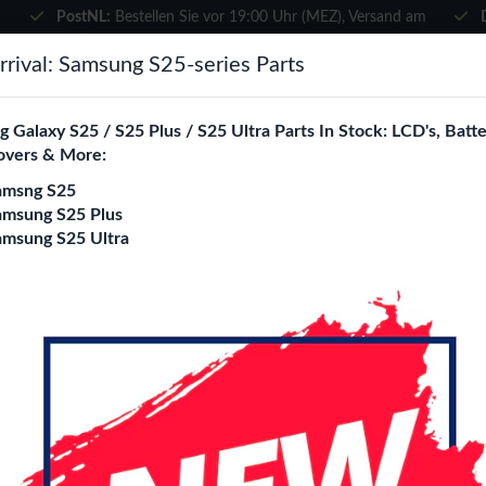
PostNL:
Bestellen Sie vor 19:00 Uhr (MEZ), Versand am
selben Tag
×
rival: Samsung S25-series Parts
Wählen Sie Ihre Sprache
suchen
 Galaxy S25 / S25 Plus / S25 Ultra Parts In Stock: LCD's, Batte
Es sieht so aus, als wären Sie in
overs & More:
Vereinigte Staaten
.
amsng S25
e City
Blogs
Besuchen Sie
en.phone-city.nl
amsung S25 Plus
amsung S25 Ultra
oder
bly With Touch
Auf dieser Seite bleiben
iPhone 11 Pro Max 
Assembly With To
Login
Registrieren