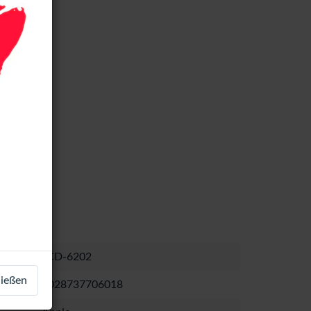
LCD-6202
ließen
1028737706018