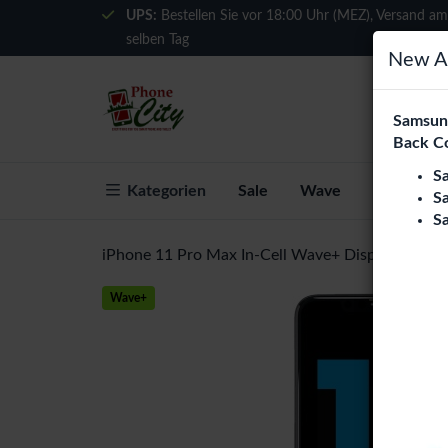
UPS:
Bestellen Sie vor 18:00 Uhr (MEZ), Versand am
selben Tag
New Ar
Samsung
Back C
S
Kategorien
Sale
Wave
Über Phon
S
S
iPhone 11 Pro Max In-Cell Wave+ Display Assem
Wave+