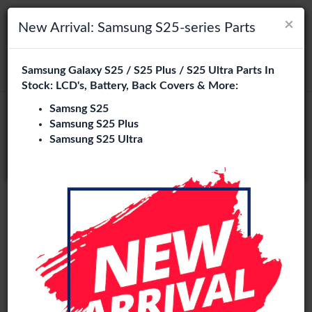
×
×
Navigation umschalten
Login
Wählen Sie Ihre Sprache
New Arrival: Samsung S25-series Parts
Es sieht so aus, als wären Sie in
Samsung Galaxy S25 / S25 Plus / S25 Ultra Parts In
suchen
Vereinigte Staaten
.
Stock: LCD's, Battery, Back Covers & More:
Besuchen Sie
en.phone-city.nl
Samsng S25
Refurbished
Samsung S25 Plus
oder
Samsung S25 Ultra
Auf dieser Seite bleiben