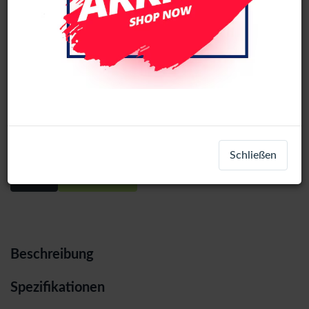
Google Pixel 8 Refurbished LCD
Display Assembly With Frame (All
colors)
Schließen
Login
Registrieren
Beschreibung
Spezifikationen