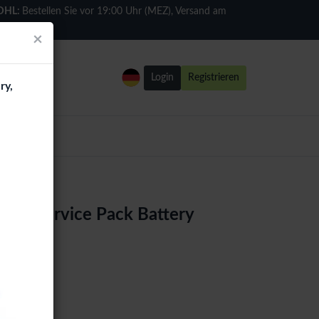
DHL:
Bestellen Sie vor 19:00 Uhr (MEZ), Versand am
selben Tag
×
Login
Registrieren
ry,
E8U) Service Pack Battery
h )