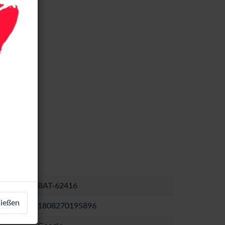
BAT-62416
ließen
1808270195896