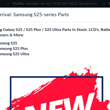
PostNL:
Bestellen Sie vor 19:00 Uhr (MEZ), Versand am
selben Tag
×
rival: Samsung S25-series Parts
Wählen Sie Ihre Sprache
suchen
 Galaxy S25 / S25 Plus / S25 Ultra Parts In Stock: LCD's, Batte
Es sieht so aus, als wären Sie in
overs & More:
Vereinigte Staaten
.
amsng S25
e City
Blogs
Besuchen Sie
en.phone-city.nl
amsung S25 Plus
amsung S25 Ultra
oder
4355mAH/16.81Wh )
Auf dieser Seite bleiben
Google Pixel 7 (GZ
(4355mAH/16.81W
Login
Registrieren