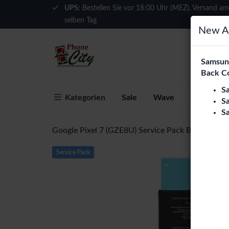
UPS:
Bestellen Sie vor 18:00 Uhr (MEZ), Versand am
selben Tag
New Ar
Samsung
Back C
S
Kategorien
Sale
Wave
Über Phon
S
S
Google Pixel 7 (GZE8U) Service Pack Battery (
Service Pack