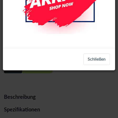
Google Pixel 4A 5G service pack LCD
Display Assembly No Frame (All
Colors)
Schließen
Login
Registrieren
Beschreibung
Spezifikationen