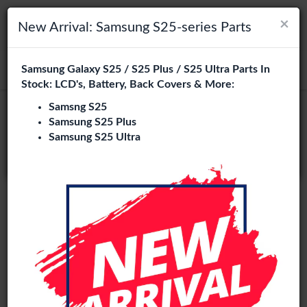
×
×
Navigation umschalten
Login
Wählen Sie Ihre Sprache
New Arrival: Samsung S25-series Parts
Es sieht so aus, als wären Sie in
Samsung Galaxy S25 / S25 Plus / S25 Ultra Parts In
suchen
Vereinigte Staaten
.
Stock: LCD's, Battery, Back Covers & More:
Besuchen Sie
en.phone-city.nl
Samsng S25
Service Pack
Samsung S25 Plus
oder
Samsung S25 Ultra
Auf dieser Seite bleiben