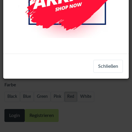
Big Hole Battery Back Glass
Schließen
Replacement iPhone 13 - Red
Farbe
Black
Blue
Green
Pink
Red
White
Login
Registrieren