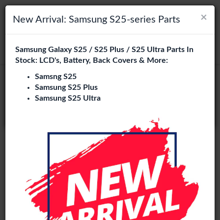
×
×
Navigation umschalten
Login
Wählen Sie Ihre Sprache
New Arrival: Samsung S25-series Parts
Es sieht so aus, als wären Sie in
Samsung Galaxy S25 / S25 Plus / S25 Ultra Parts In
suchen
Vereinigte Staaten
.
Stock: LCD's, Battery, Back Covers & More:
Besuchen Sie
en.phone-city.nl
Samsng S25
Samsung S25 Plus
oder
Samsung S25 Ultra
Auf dieser Seite bleiben