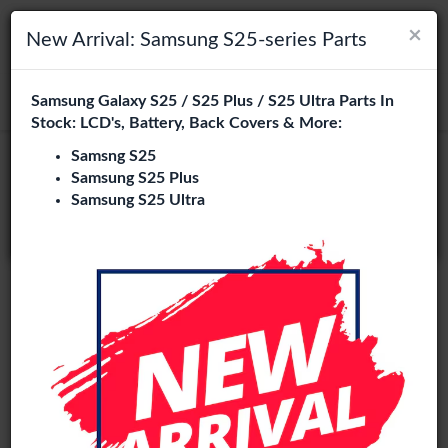
×
×
Navigation umschalten
Login
Wählen Sie Ihre Sprache
New Arrival: Samsung S25-series Parts
Es sieht so aus, als wären Sie in
Samsung Galaxy S25 / S25 Plus / S25 Ultra Parts In
suchen
Vereinigte Staaten
.
Stock: LCD's, Battery, Back Covers & More:
Besuchen Sie
en.phone-city.nl
Samsng S25
Service Pack
Samsung S25 Plus
oder
Samsung S25 Ultra
Auf dieser Seite bleiben