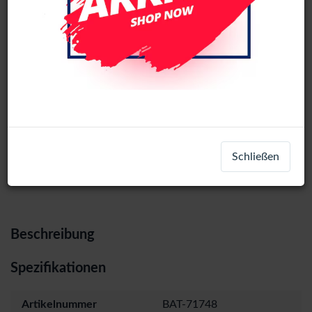
Battery OnePlus (BLP899) service
pack Bulk For OnePlus 10 Pro
Login
Registrieren
Schließen
Beschreibung
Spezifikationen
Artikelnummer
BAT-71748