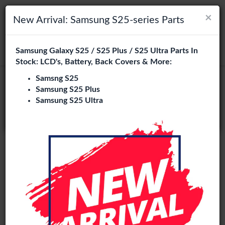
×
×
Navigation umschalten
Login
Wählen Sie Ihre Sprache
New Arrival: Samsung S25-series Parts
Es sieht so aus, als wären Sie in
Samsung Galaxy S25 / S25 Plus / S25 Ultra Parts In
suchen
Vereinigte Staaten
.
Stock: LCD's, Battery, Back Covers & More:
Besuchen Sie
en.phone-city.nl
Samsng S25
Samsung S25 Plus
oder
Samsung S25 Ultra
Auf dieser Seite bleiben