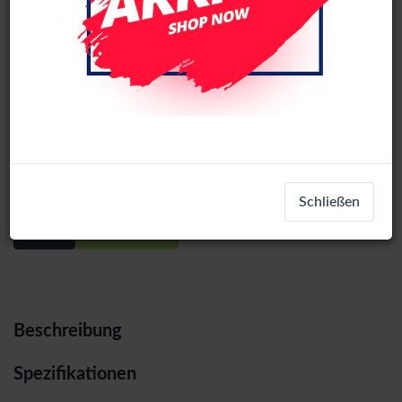
Battery Compatible For Samsung
Galaxy A33 5G / A53 5G Li-ion 5000
mAh
Schließen
Login
Registrieren
Beschreibung
Spezifikationen